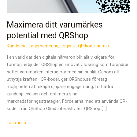
Maximera ditt varumärkes
potential med QRShop
Kundcase
,
Lagerhantering
,
Logistik
,
QR kod
/
admin
I en värld där den digitala närvaron blir allt viktigare för
företag, erbjuder QRShop en innovativ lösning som förändrar
sättet varumärken interagerar med sin publik. Genom att
utnyttja kraften i QR-koder, ger QRShop.se företag
möjligheten att skapa djupare engagemang, förbättra
kundupplevelsen och optimera sina
marknadsföringsstrategier. Fördelarna med att använda QR-
koder från QRShop Ökad interaktivitet: QRShop […]
Läs mer »