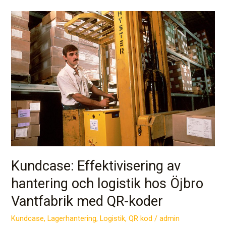
Kundcase:
Effektivisering
av
hantering
och
logistik
hos
Öjbro
Vantfabrik
med
QR-
koder
Kundcase: Effektivisering av
hantering och logistik hos Öjbro
Vantfabrik med QR-koder
Kundcase
,
Lagerhantering
,
Logistik
,
QR kod
/
admin